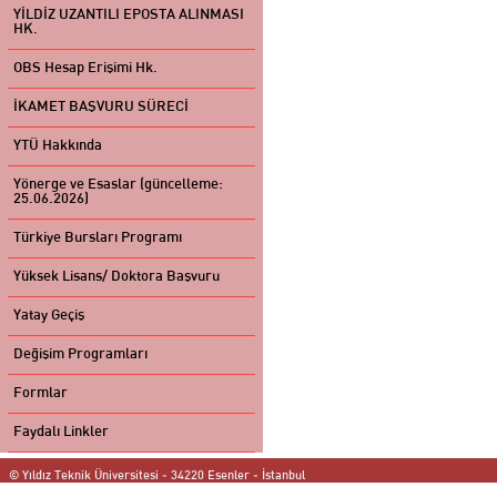
YİLDİZ UZANTILI EPOSTA ALINMASI
HK.
OBS Hesap Erişimi Hk.
İKAMET BAŞVURU SÜRECİ
YTÜ Hakkında
Yönerge ve Esaslar (güncelleme:
25.06.2026)
Türkiye Bursları Programı
Yüksek Lisans/ Doktora Başvuru
Yatay Geçiş
Değişim Programları
Formlar
Faydalı Linkler
© Yıldız Teknik Üniversitesi - 34220 Esenler - İstanbul