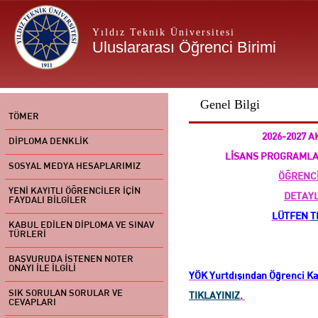
Yıldız Teknik Üniversitesi
Uluslararası Öğrenci Birimi
Genel Bilgi
TÖMER
2026-2027 A
DİPLOMA DENKLİK
LİSANS PROGRAML
SOSYAL MEDYA HESAPLARIMIZ
ÖĞRENC
YENİ KAYITLI ÖĞRENCİLER İÇİN
DETAYL
FAYDALI BİLGİLER
LÜTFEN
T
KABUL EDİLEN DİPLOMA VE SINAV
TÜRLERİ
BAŞVURUDA İSTENEN NOTER
ONAYI İLE İLGİLİ
YÖK Yurtdışından Öğrenci Kab
SIK SORULAN SORULAR VE
TIKLAYINIZ
.
CEVAPLARI